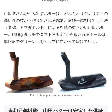
Heritage-V3、legend-7
山田透さんが生み出すパターは、どれもオリジナリティの
高い匠の技から作り出される銘器。軟鉄一体削り出し工法
（通称、ヤマダミルド）による打感の柔らかい山田パタ
ー。繊細なタッチでロフト角”0度” から放たれるボールは
順回転でグリーン上をカップに向かって駆けて行く。
KB-875-bcopper、samurai-smoked-series
令和元年以降、山田パターは安定した供給