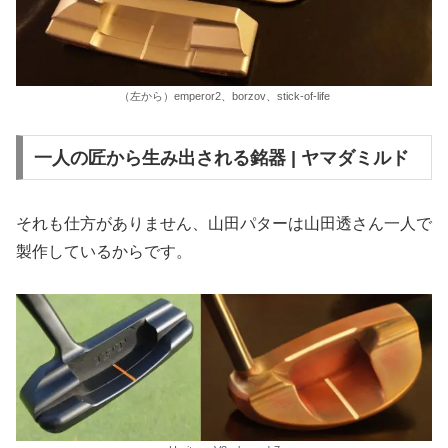
（左から）emperor2、borzov、stick-of-life
一人の匠から生み出される銘器 | ヤマダミルド
それも仕方がありません、山田パターは山田透さん一人で
製作しているからです。