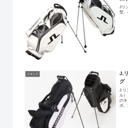
Jリ
型、
J
スタンド
グ
J.
ル）
のキ
ボ。
耐熱