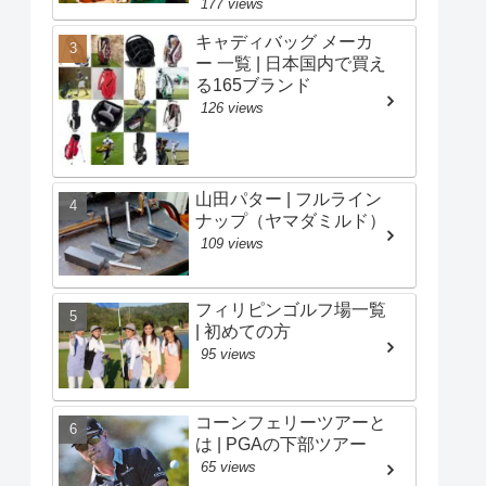
177 views
キャディバッグ メーカ
ー 一覧 | 日本国内で買え
る165ブランド
126 views
山田パター | フルライン
ナップ（ヤマダミルド）
109 views
フィリピンゴルフ場一覧
| 初めての方
95 views
コーンフェリーツアーと
は | PGAの下部ツアー
65 views