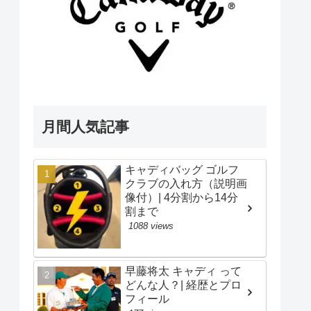
月間人気記事
キャディバッグ ゴルフ
クラブの入れ方（説明画
像付）| 4分割から14分
割まで
1088 views
早藤将太 キャディ って
どんな人？| 経歴とプロ
フィール