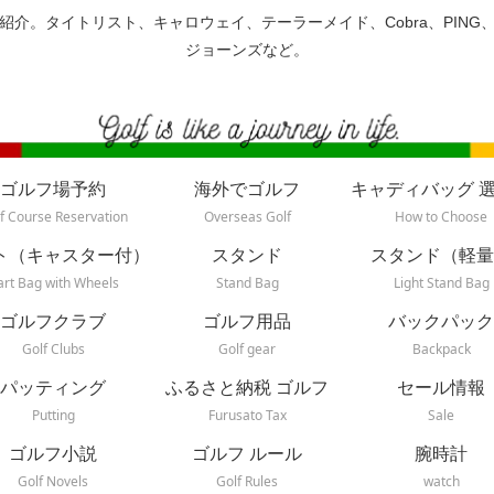
紹介。タイトリスト、キャロウェイ、テーラーメイド、Cobra、PING
ジョーンズなど。
ゴルフ場予約
海外でゴルフ
キャディバッグ 
f Course Reservation
Overseas Golf
How to Choose
ト（キャスター付）
スタンド
スタンド（軽量
art Bag with Wheels
Stand Bag
Light Stand Bag
ゴルフクラブ
ゴルフ用品
バックパック
Golf Clubs
Golf gear
Backpack
パッティング
ふるさと納税 ゴルフ
セール情報
Putting
Furusato Tax
Sale
ゴルフ小説
ゴルフ ルール
腕時計
Golf Novels
Golf Rules
watch