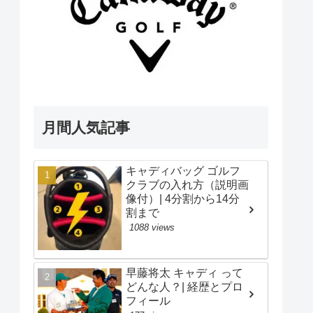
月間人気記事
キャディバッグ ゴルフ
クラブの入れ方（説明画
像付）| 4分割から14分
割まで
1088 views
早藤将太 キャディ って
どんな人？| 経歴とプロ
フィール