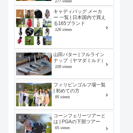
177 views
キャディバッグ メーカ
ー 一覧 | 日本国内で買え
る165ブランド
126 views
山田パター | フルライン
ナップ（ヤマダミルド）
109 views
フィリピンゴルフ場一覧
| 初めての方
95 views
コーンフェリーツアーと
は | PGAの下部ツアー
65 views