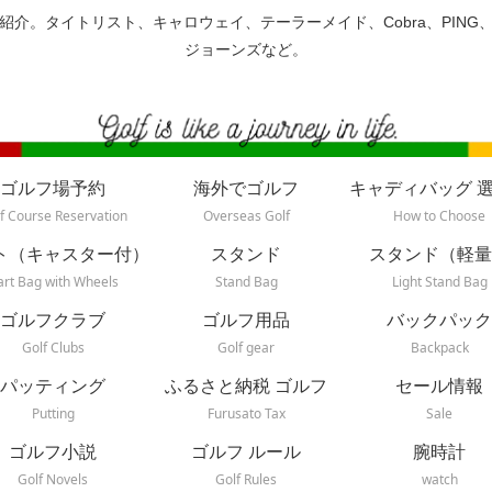
紹介。タイトリスト、キャロウェイ、テーラーメイド、Cobra、PING
ジョーンズなど。
ゴルフ場予約
海外でゴルフ
キャディバッグ 
f Course Reservation
Overseas Golf
How to Choose
ト（キャスター付）
スタンド
スタンド（軽量
art Bag with Wheels
Stand Bag
Light Stand Bag
ゴルフクラブ
ゴルフ用品
バックパック
Golf Clubs
Golf gear
Backpack
パッティング
ふるさと納税 ゴルフ
セール情報
Putting
Furusato Tax
Sale
ゴルフ小説
ゴルフ ルール
腕時計
Golf Novels
Golf Rules
watch