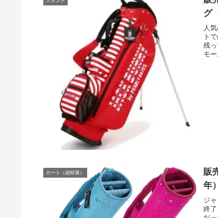
スタンド
グ
人気
トで
残っ
モー
ご覧
販
カート（超軽量）
年
ジャ
終了
だっ