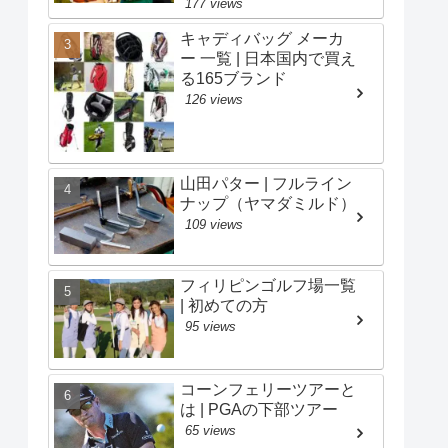
177 views
キャディバッグ メーカ
ー 一覧 | 日本国内で買え
る165ブランド
126 views
山田パター | フルライン
ナップ（ヤマダミルド）
109 views
フィリピンゴルフ場一覧
| 初めての方
95 views
コーンフェリーツアーと
は | PGAの下部ツアー
65 views