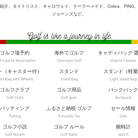
紹介。タイトリスト、キャロウェイ、テーラーメイド、Cobra、PING
ジョーンズなど。
ゴルフ場予約
海外でゴルフ
キャディバッグ 
f Course Reservation
Overseas Golf
How to Choose
ト（キャスター付）
スタンド
スタンド（軽量
art Bag with Wheels
Stand Bag
Light Stand Bag
ゴルフクラブ
ゴルフ用品
バックパック
Golf Clubs
Golf gear
Backpack
パッティング
ふるさと納税 ゴルフ
セール情報
Putting
Furusato Tax
Sale
ゴルフ小説
ゴルフ ルール
腕時計
Golf Novels
Golf Rules
watch