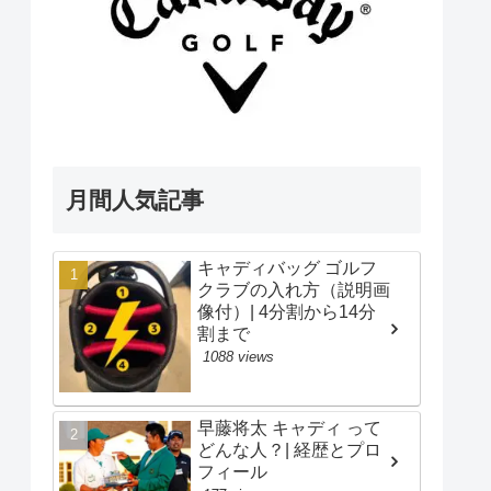
月間人気記事
キャディバッグ ゴルフ
クラブの入れ方（説明画
像付）| 4分割から14分
割まで
1088 views
早藤将太 キャディ って
どんな人？| 経歴とプロ
フィール