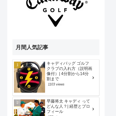
月間人気記事
キャディバッグ ゴルフ
クラブの入れ方（説明画
像付）| 4分割から14分
割まで
1103 views
早藤将太 キャディ って
どんな人？| 経歴とプロ
フィール