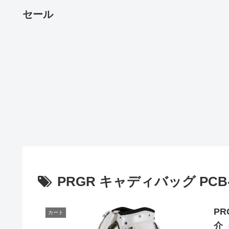
セール
PRGR キャディバッグ PCB-
P
カート
介（