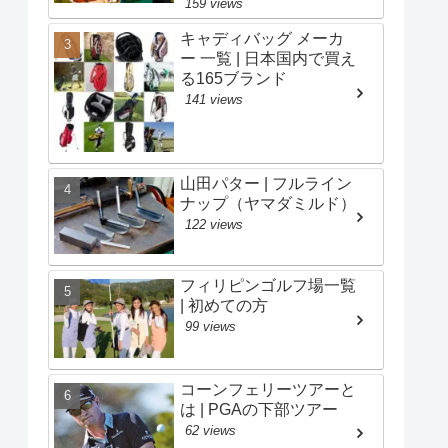
159 views
キャディバッグ メーカ
ー 一覧 | 日本国内で買え
る165ブランド
141 views
山田パター | フルライン
ナップ（ヤマダミルド）
122 views
フィリピンゴルフ場一覧
| 初めての方
99 views
コーンフェリーツアーと
は | PGAの下部ツアー
62 views