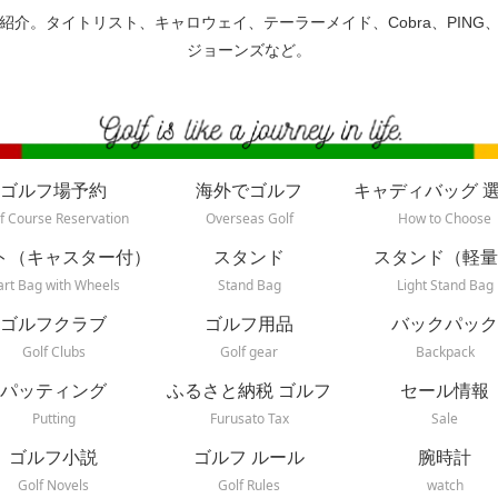
紹介。タイトリスト、キャロウェイ、テーラーメイド、Cobra、PING
ジョーンズなど。
ゴルフ場予約
海外でゴルフ
キャディバッグ 
f Course Reservation
Overseas Golf
How to Choose
ト（キャスター付）
スタンド
スタンド（軽量
art Bag with Wheels
Stand Bag
Light Stand Bag
ゴルフクラブ
ゴルフ用品
バックパック
Golf Clubs
Golf gear
Backpack
パッティング
ふるさと納税 ゴルフ
セール情報
Putting
Furusato Tax
Sale
ゴルフ小説
ゴルフ ルール
腕時計
Golf Novels
Golf Rules
watch