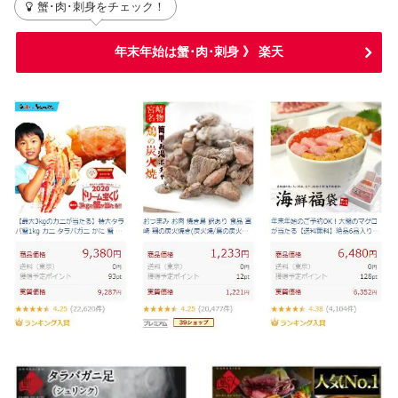
蟹･肉･刺身をチェック！
年末年始は蟹･肉･刺身 》 楽天