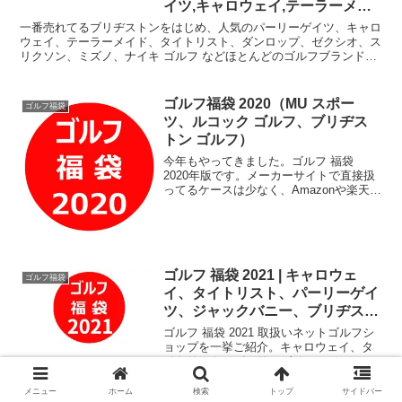
イツ,キャロウェイ,テーラーメイ
ド
一番売れてるブリヂストンをはじめ、人気のパーリーゲイツ、キャロ
ウェイ、テーラーメイド、タイトリスト、ダンロップ、ゼクシオ、ス
リクソン、ミズノ、ナイキ ゴルフ などほとんどのゴルフブランドか
らゴルフ福袋が販売されてます。
ゴルフ福袋 2020（MU スポー
ゴルフ福袋
ツ、ルコック ゴルフ、ブリヂス
トン ゴルフ）
今年もやってきました。ゴルフ 福袋
2020年版です。メーカーサイトで直接扱
ってるケースは少なく、Amazonや楽天が
多くゴルフ 福袋を扱ってます。このペー
ジでご紹介するのは、MU スポーツ、ル
コック ゴルフ、ブリヂストン ゴルフで
す。
ゴルフ 福袋 2021 | キャロウェ
ゴルフ福袋
イ、タイトリスト、パーリーゲイ
ツ、ジャックバニー、ブリヂスト
ンほか
ゴルフ 福袋 2021 取扱いネットゴルフシ
ョップを一挙ご紹介。キャロウェイ、タ
イトリスト、パーリーゲイツ、ジャック
バニー、ブリヂストンなど。有賀園ゴル
フ、二木ゴルフ、ヴィクトリアゴルフ、
メニュー
ホーム
検索
トップ
サイドバー