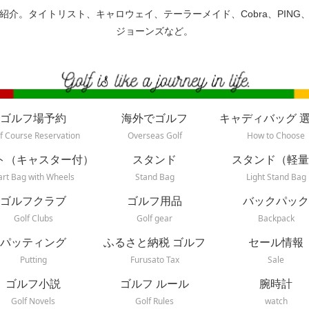
紹介。タイトリスト、キャロウェイ、テーラーメイド、Cobra、PING
ジョーンズなど。
ゴルフ場予約
海外でゴルフ
キャディバッグ 
f Course Reservation
Overseas Golf
How to Choose
ト（キャスター付）
スタンド
スタンド（軽量
art Bag with Wheels
Stand Bag
Light Stand Bag
ゴルフクラブ
ゴルフ用品
バックパック
Golf Clubs
Golf gear
Backpack
パッティング
ふるさと納税 ゴルフ
セール情報
Putting
Furusato Tax
Sale
ゴルフ小説
ゴルフ ルール
腕時計
Golf Novels
Golf Rules
watch