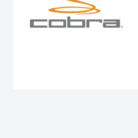
Cl
ラ）
CO
ド）
了）