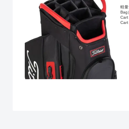
軽量
Ba
Car
Car
Ca