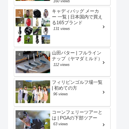
160 views
キャディバッグ メーカ
ー 一覧 | 日本国内で買え
る165ブランド
131 views
山田パター | フルライン
ナップ（ヤマダミルド）
112 views
フィリピンゴルフ場一覧
| 初めての方
96 views
コーンフェリーツアーと
は | PGAの下部ツアー
63 views