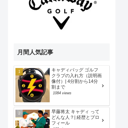
月間人気記事
キャディバッグ ゴルフ
クラブの入れ方（説明画
像付）| 4分割から14分
割まで
1084 views
早藤将太 キャディ って
どんな人？| 経歴とプロ
フィール