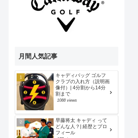
月間人気記事
キャディバッグ ゴルフ
クラブの入れ方（説明画
像付）| 4分割から14分
割まで
1088 views
早藤将太 キャディ って
どんな人？| 経歴とプロ
フィール