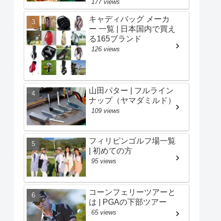
177 views
キャディバッグ メーカ
ー 一覧 | 日本国内で買え
る165ブランド
126 views
山田パター | フルライン
ナップ（ヤマダミルド）
109 views
フィリピンゴルフ場一覧
| 初めての方
95 views
コーンフェリーツアーと
は | PGAの下部ツアー
65 views