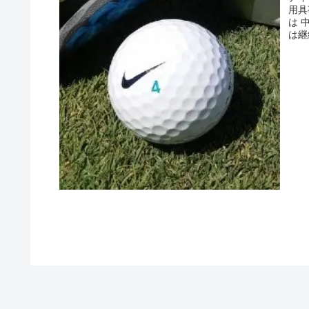
用具
は 
は継
イキ