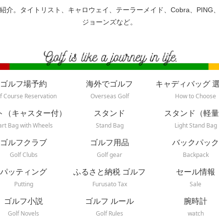
紹介。タイトリスト、キャロウェイ、テーラーメイド、Cobra、PING
ジョーンズなど。
ゴルフ場予約
海外でゴルフ
キャディバッグ 
f Course Reservation
Overseas Golf
How to Choose
ト（キャスター付）
スタンド
スタンド（軽量
art Bag with Wheels
Stand Bag
Light Stand Bag
ゴルフクラブ
ゴルフ用品
バックパック
Golf Clubs
Golf gear
Backpack
パッティング
ふるさと納税 ゴルフ
セール情報
Putting
Furusato Tax
Sale
ゴルフ小説
ゴルフ ルール
腕時計
Golf Novels
Golf Rules
watch