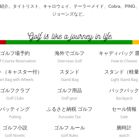
紹介。タイトリスト、キャロウェイ、テーラーメイド、Cobra、PING
ジョーンズなど。
ゴルフ場予約
海外でゴルフ
キャディバッグ 
f Course Reservation
Overseas Golf
How to Choose
ト（キャスター付）
スタンド
スタンド（軽量
art Bag with Wheels
Stand Bag
Light Stand Bag
ゴルフクラブ
ゴルフ用品
バックパック
Golf Clubs
Golf gear
Backpack
パッティング
ふるさと納税 ゴルフ
セール情報
Putting
Furusato Tax
Sale
ゴルフ小説
ゴルフ ルール
腕時計
Golf Novels
Golf Rules
watch