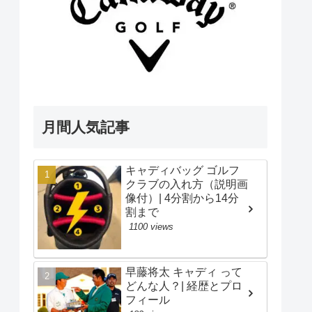
月間人気記事
キャディバッグ ゴルフ
クラブの入れ方（説明画
像付）| 4分割から14分
割まで
1100 views
早藤将太 キャディ って
どんな人？| 経歴とプロ
フィール