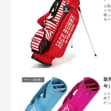
人気
トで
残っ
モー
ご覧
販
カート（超軽量）
年
ジャ
終了
だっ