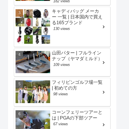
182 views
キャディバッグ メーカ
ー 一覧 | 日本国内で買え
る165ブランド
130 views
山田パター | フルライン
ナップ（ヤマダミルド）
109 views
フィリピンゴルフ場一覧
| 初めての方
98 views
コーンフェリーツアーと
は | PGAの下部ツアー
67 views