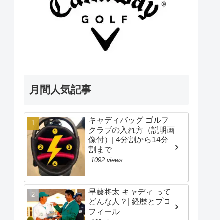
月間人気記事
キャディバッグ ゴルフ
クラブの入れ方（説明画
像付）| 4分割から14分
割まで
1092 views
早藤将太 キャディ って
どんな人？| 経歴とプロ
フィール