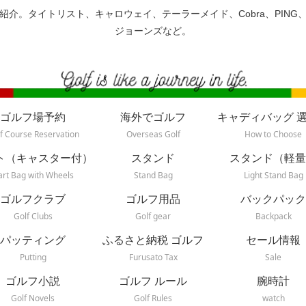
紹介。タイトリスト、キャロウェイ、テーラーメイド、Cobra、PING
ジョーンズなど。
ゴルフ場予約
海外でゴルフ
キャディバッグ 
f Course Reservation
Overseas Golf
How to Choose
ト（キャスター付）
スタンド
スタンド（軽量
art Bag with Wheels
Stand Bag
Light Stand Bag
ゴルフクラブ
ゴルフ用品
バックパック
Golf Clubs
Golf gear
Backpack
パッティング
ふるさと納税 ゴルフ
セール情報
Putting
Furusato Tax
Sale
ゴルフ小説
ゴルフ ルール
腕時計
Golf Novels
Golf Rules
watch