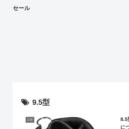
セール
9.5型
8
口径
につ