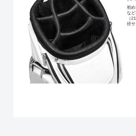
初め
など
（2
径サ