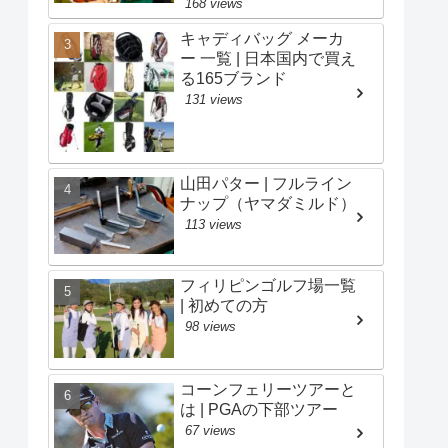
168 views
キャディバッグ メーカ
ー 一覧 | 日本国内で買え
る165ブランド
131 views
山田パター | フルライン
ナップ（ヤマダミルド）
113 views
フィリピンゴルフ場一覧
| 初めての方
98 views
コーンフェリーツアーと
は | PGAの下部ツアー
67 views