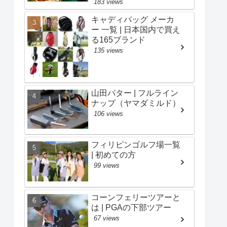
183 views
キャディバッグ メーカ
ー 一覧 | 日本国内で買え
る165ブランド
135 views
山田パター | フルライン
ナップ（ヤマダミルド）
106 views
フィリピンゴルフ場一覧
| 初めての方
99 views
コーンフェリーツアーと
は | PGAの下部ツアー
67 views