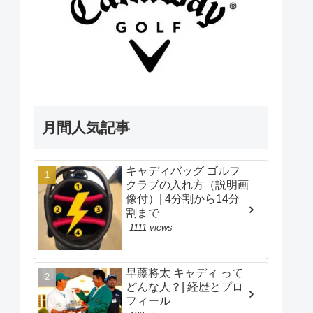
月間人気記事
キャディバッグ ゴルフ
クラブの入れ方（説明画
像付）| 4分割から14分
割まで
1111 views
早藤将太 キャディ って
どんな人？| 経歴とプロ
フィール