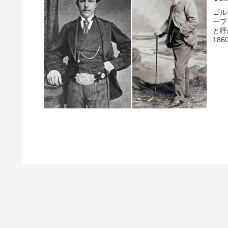
ゴル
ープ
と呼
18