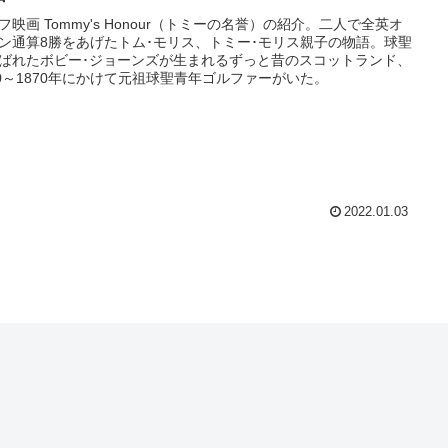
フ映画 Tommy's Honour（トミーの名誉）の紹介。二人で全英オ
ン通算8勝をあげたトム･モリス、トミー･モリス親子の物語。球聖
ばれたボビー･ジョーンズが生まれるずっと昔のスコットランド、
60～1870年にかけて元祖球聖青年ゴルファーがいた。
2022.01.03