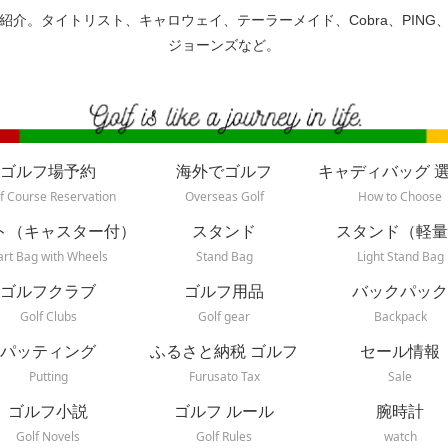
紹介。タイトリスト、キャロウェイ、テーラーメイド、Cobra、PING
ジョーンズなど。
ゴルフ場予約
海外でゴルフ
キャディバッグ 
f Course Reservation
Overseas Golf
How to Choose
ト（キャスター付）
スタンド
スタンド（軽量
art Bag with Wheels
Stand Bag
Light Stand Bag
ゴルフクラブ
ゴルフ用品
バックパック
Golf Clubs
Golf gear
Backpack
パッティング
ふるさと納税 ゴルフ
セール情報
Putting
Furusato Tax
Sale
ゴルフ小説
ゴルフ ルール
腕時計
Golf Novels
Golf Rules
watch