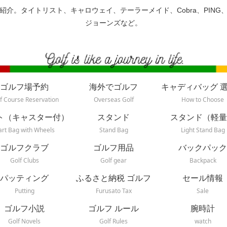
紹介。タイトリスト、キャロウェイ、テーラーメイド、Cobra、PING
ジョーンズなど。
ゴルフ場予約
海外でゴルフ
キャディバッグ 
f Course Reservation
Overseas Golf
How to Choose
ト（キャスター付）
スタンド
スタンド（軽量
art Bag with Wheels
Stand Bag
Light Stand Bag
ゴルフクラブ
ゴルフ用品
バックパック
Golf Clubs
Golf gear
Backpack
パッティング
ふるさと納税 ゴルフ
セール情報
Putting
Furusato Tax
Sale
ゴルフ小説
ゴルフ ルール
腕時計
Golf Novels
Golf Rules
watch