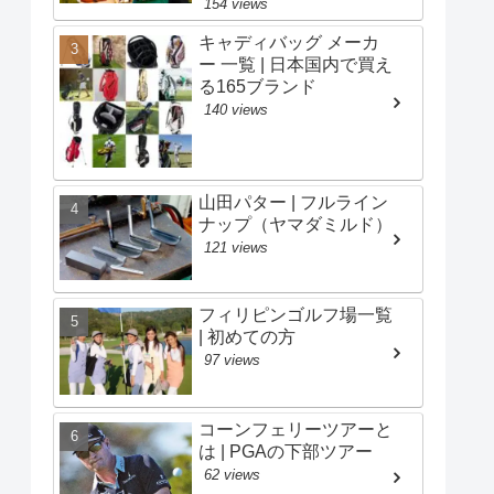
154 views
キャディバッグ メーカ
ー 一覧 | 日本国内で買え
る165ブランド
140 views
山田パター | フルライン
ナップ（ヤマダミルド）
121 views
フィリピンゴルフ場一覧
| 初めての方
97 views
コーンフェリーツアーと
は | PGAの下部ツアー
62 views