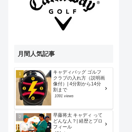
月間人気記事
キャディバッグ ゴルフ
クラブの入れ方（説明画
像付）| 4分割から14分
割まで
1091 views
早藤将太 キャディ って
どんな人？| 経歴とプロ
フィール