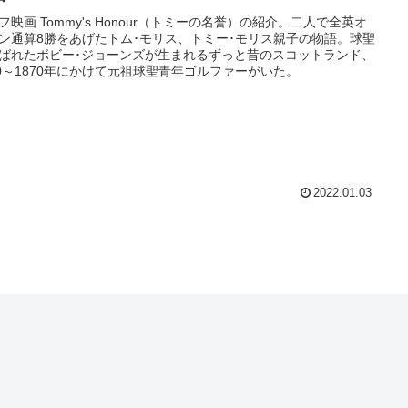
フ映画 Tommy's Honour（トミーの名誉）の紹介。二人で全英オ
ン通算8勝をあげたトム･モリス、トミー･モリス親子の物語。球聖
ばれたボビー･ジョーンズが生まれるずっと昔のスコットランド、
60～1870年にかけて元祖球聖青年ゴルファーがいた。
2022.01.03