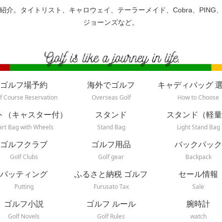
紹介。タイトリスト、キャロウェイ、テーラーメイド、Cobra、PING
ジョーンズなど。
ゴルフ場予約
海外でゴルフ
キャディバッグ 
f Course Reservation
Overseas Golf
How to Choose
ト（キャスター付）
スタンド
スタンド（軽量
art Bag with Wheels
Stand Bag
Light Stand Bag
ゴルフクラブ
ゴルフ用品
バックパック
Golf Clubs
Golf gear
Backpack
パッティング
ふるさと納税 ゴルフ
セール情報
Putting
Furusato Tax
Sale
ゴルフ小説
ゴルフ ルール
腕時計
Golf Novels
Golf Rules
watch