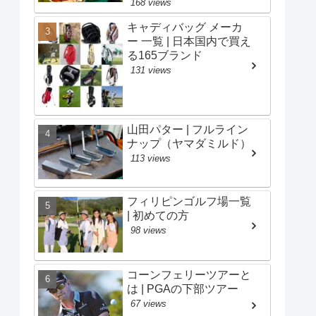
168 views
キャディバッグ メーカ
ー 一覧 | 日本国内で買え
る165ブランド
131 views
山田パター | フルライン
ナップ（ヤマダミルド）
113 views
フィリピンゴルフ場一覧
| 初めての方
98 views
コーンフェリーツアーと
は | PGAの下部ツアー
67 views