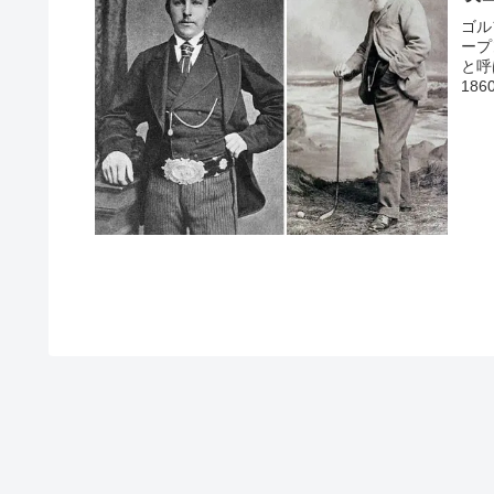
ゴル
ープ
と呼
18