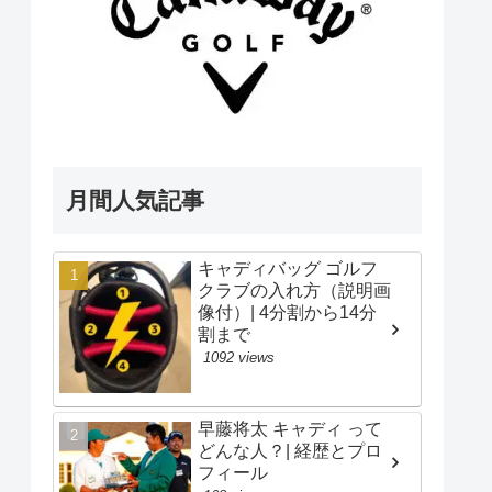
月間人気記事
キャディバッグ ゴルフ
クラブの入れ方（説明画
像付）| 4分割から14分
割まで
1092 views
早藤将太 キャディ って
どんな人？| 経歴とプロ
フィール