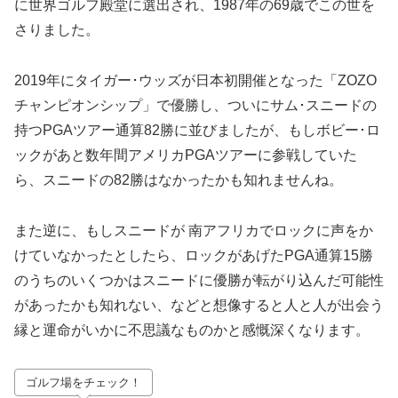
に世界ゴルフ殿堂に選出され、1987年の69歳でこの世を
さりました。
2019年にタイガー･ウッズが日本初開催となった「ZOZO
チャンピオンシップ」で優勝し、ついにサム･スニードの
持つPGAツアー通算82勝に並びましたが、もしボビー･ロ
ックがあと数年間アメリカPGAツアーに参戦していた
ら、スニードの82勝はなかったかも知れませんね。
また逆に、もしスニードが 南アフリカでロックに声をか
けていなかったとしたら、ロックがあげたPGA通算15勝
のうちのいくつかはスニードに優勝が転がり込んだ可能性
があったかも知れない、などと想像すると人と人が出会う
縁と運命がいかに不思議なものかと感慨深くなります。
ゴルフ場をチェック！