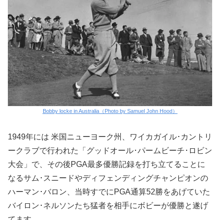
Bobby locke in Australia（Photo by Samuel John Hood）
1949年には 米国ニューヨーク州、ワイカガイル･カントリ
ークラブで行われた「グッドオール･パームビーチ･ロビン
大会」で、その後PGA最多優勝記録を打ち立てることに
なるサム･スニードやディフェンディングチャンピオンの
ハーマン･バロン、当時すでにPGA通算52勝をあげていた
バイロン･ネルソンたち猛者を相手にボビーが優勝と遂げ
てます。