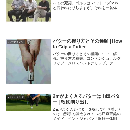
ルでの死闘。ゴルフは パットイズマネー
と言われたりしますが、それを一番体現
して見せてくれた試合が1988年、日本オ
ープンゴルフ選手権の最終日最終ホール
18番におけるジャンボ尾崎と中嶋常幸の
死闘でした。
パターの握り方とその種類 | How
パッティング
to Grip a Putter
パターの握り方とその種類について解
説。握り方の種類、コンベンショナルグ
リップ、クロスハンドグリップ、クロー
グリップ、プレイヤーグリップ、10フィ
ンガーグリップ、スプリットハンドグリ
ップやアームロックパッティングをご紹
介。
2mがよく入るパターは山田パタ
パッティング
ー | 軟鉄削り出し
2mがよく入るパターを探して行き着いた
のは山形県で製造されている正真正銘の
メイド・イン・ジャパン『軟鉄一体削り
出し』の山田パター。国内では知る人ぞ
知る海外では有名なパター。国際的に多