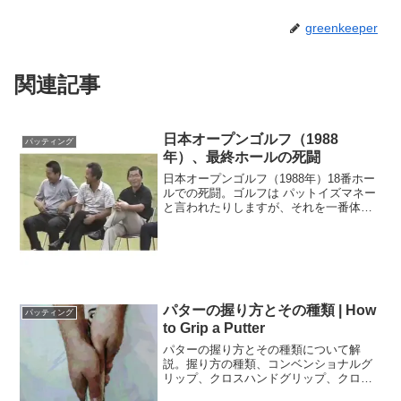
greenkeeper
関連記事
日本オープンゴルフ（1988
パッティング
年）、最終ホールの死闘
日本オープンゴルフ（1988年）18番ホー
ルでの死闘。ゴルフは パットイズマネー
と言われたりしますが、それを一番体現
して見せてくれた試合が1988年、日本オ
ープンゴルフ選手権の最終日最終ホール
18番におけるジャンボ尾崎と中嶋常幸の
死闘でした。
パターの握り方とその種類 | How
パッティング
to Grip a Putter
パターの握り方とその種類について解
説。握り方の種類、コンベンショナルグ
リップ、クロスハンドグリップ、クロー
グリップ、プレイヤーグリップ、10フィ