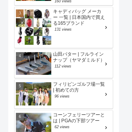
160 views
キャディバッグ メーカ
ー 一覧 | 日本国内で買え
る165ブランド
131 views
山田パター | フルライン
ナップ（ヤマダミルド）
112 views
フィリピンゴルフ場一覧
| 初めての方
96 views
コーンフェリーツアーと
は | PGAの下部ツアー
62 views