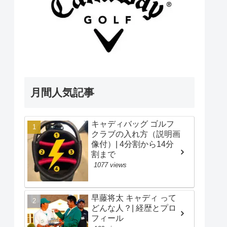
月間人気記事
キャディバッグ ゴルフ
クラブの入れ方（説明画
像付）| 4分割から14分
割まで
1077 views
早藤将太 キャディ って
どんな人？| 経歴とプロ
フィール