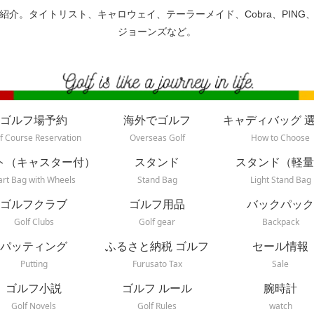
紹介。タイトリスト、キャロウェイ、テーラーメイド、Cobra、PING
ジョーンズなど。
ゴルフ場予約
海外でゴルフ
キャディバッグ 
f Course Reservation
Overseas Golf
How to Choose
ト（キャスター付）
スタンド
スタンド（軽量
art Bag with Wheels
Stand Bag
Light Stand Bag
ゴルフクラブ
ゴルフ用品
バックパック
Golf Clubs
Golf gear
Backpack
パッティング
ふるさと納税 ゴルフ
セール情報
Putting
Furusato Tax
Sale
ゴルフ小説
ゴルフ ルール
腕時計
Golf Novels
Golf Rules
watch