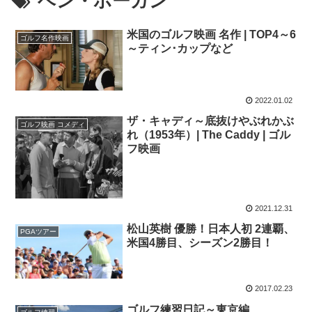
ベン・ホーガン
米国のゴルフ映画 名作 | TOP4～6
ゴルフ名作映画
～ティン･カップなど
2022.01.02
ザ・キャディ～底抜けやぶれかぶ
ゴルフ映画 コメディ
れ（1953年）| The Caddy | ゴル
フ映画
2021.12.31
松山英樹 優勝！日本人初 2連覇、
PGAツアー
米国4勝目、シーズン2勝目！
2017.02.23
ゴルフ練習日記～東京編